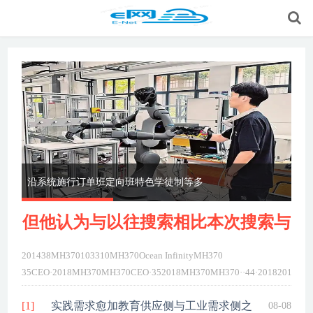
沿系统施行订单班定向班特色学徒制等多
学
教
同
但他认为与以往搜索相比本次搜索与
201438MH370103310MH370Ocean InfinityMH370
MH3
35CEO·2018MH370MH370CEO·352018MH370MH370··44·2018201438
InfinityMH37035CEO·2018MH370MH370CEO·...
详细>>
[1]
实践需求愈加教育供应侧与工业需求侧之
08-08