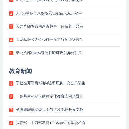
1
天龙sf草原等众多场景但能在天龙八部中
2
天龙八部发布网新奇趣事一位骑着一只巨
3
天龙私服和各位少侠一起了解见证这段生
4
天龙八部sf点燃引兽香即可吸引异兽驻足
5
教育新闻
学校在开学后2周内组织开展一次全员学生
1
一幕幕生动鲜活的数字化教育应用场景正
2
民进海曙基层委员会与致和学校开展支教
3
教育部：中西部不足100名学生的学校约有
4