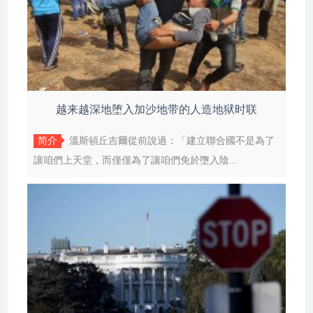
越来越深地堕入加沙地带的人造地狱时联
简介
溫斯頓丘吉爾從前說過：「建立聯合國不是為了
讓咱們上天堂，而僅僅為了讓咱們免於墮入陰...