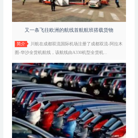
又一条飞往欧洲的航线首航航班搭载货物
简介
川航在成都双流国际机场注册了成都双流-阿拉木
图-华沙全货机航线，该航线由A330机型全货机...