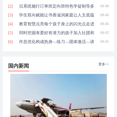
[2]
间怎么
沿系统施行订单班定向班特色学徒制等多
08-08
[3]
元化人
学生双向赋能让书香滋润家庭让人文底蕴
08-06
[4]
与赤色
教育智慧点亮每个孩子身上的闪光点走进
08-06
[5]
校园在
同时挖掘有爱好有潜力的孩子加入社团和
08-05
[6]
校正接
作息优化构成热身—练习—团体激活—讲
08-05
堂学习
更多>>
国内新闻