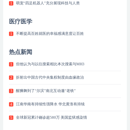
萌宠“四足机器人”充分展现科技与人类
1
医疗医学
不断提高百姓就医的幸福感满意度让百姓
1
热点新闻
但他认为与以往搜索相比本次搜索与MH3
1
折射出中国古代中央集权制度由血缘政治
2
醒狮舞到了“尔滨”南北互动邀“老铁”
3
江南华南有持续性强降水 华北黄淮有持续
4
全球新冠累计确诊超580万 美国监狱感染情
5